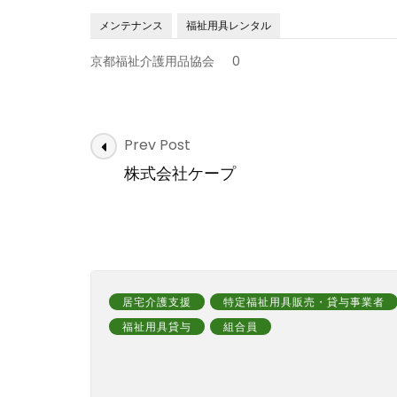
メンテナンス
福祉用具レンタル
京都福祉介護用品協会
0
Post
Prev Post
Navigation
株式会社ケープ
居宅介護支援
特定福祉用具販売・貸与事業者
福祉用具貸与
組合員