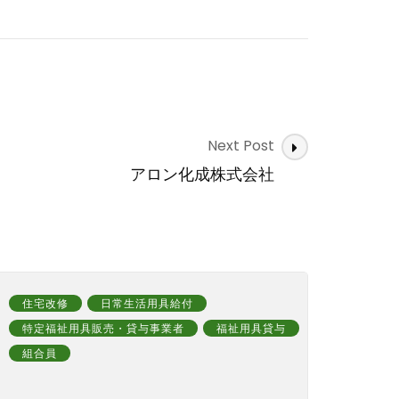
Next Post
アロン化成株式会社
住宅改修
日常生活用具給付
特定福祉用具販売・貸与事業者
福祉用具貸与
組合員