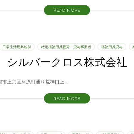
READ MORE
日常生活用具給付
特定福祉用具販売・貸与事業者
福祉用具貸与
シルバークロス株式会社
6 京都市上京区河原町通り荒神口上 …
READ MORE