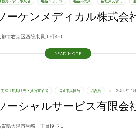
具販売・貸与事業者
用品ショップ
用品卸売業
福祉用具貸与
ソーケンメディカル株式会
7 京都市右京区西院東貝川町4-5 …
READ MORE
2014年7月
特定福祉用具販売・貸与事業者
福祉用具貸与
組合員
ソーシャルサービス有限会
 滋賀県大津市唐崎一丁目19-7 …