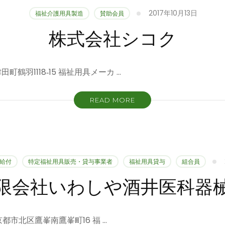
2017年10月13日
福祉介護用具製造
賛助会員
株式会社シコク
町鶴羽1118‐15 福祉用具メーカ …
READ MORE
給付
特定福祉用具販売・貸与事業者
福祉用具貸与
組合員
限会社いわしや酒井医科器
 京都市北区鷹峯南鷹峯町16 福 …