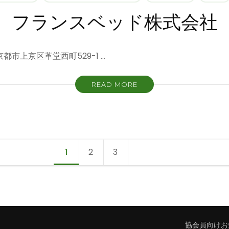
フランスベッド株式会社
 京都市上京区革堂西町529-1 …
READ MORE
1
Page
2
Page
3
Page
協会員向けお