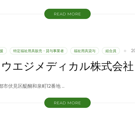
READ MORE
2
援
特定福祉用具販売・貸与事業者
福祉用具貸与
組合員
ウエジメディカル株式会社
 京都市伏見区醍醐和泉町12番地 …
READ MORE