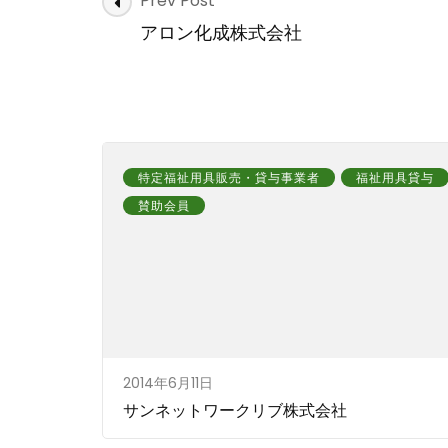
Prev Post
Navigation
アロン化成株式会社
特定福祉用具販売・貸与事業者
福祉用具貸与
賛助会員
2014年6月11日
サンネットワークリブ株式会社