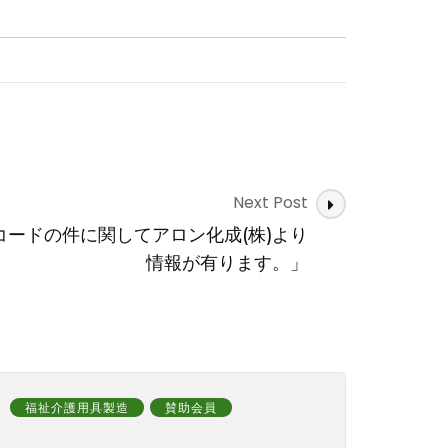
Next Post
AISコードの件に関してアロン化成(株)より
情報が有ります。」
福祉介護用具製造
賛助会員