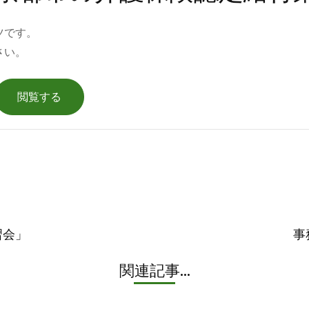
ツです。
さい。
習会」
事
関連記事...