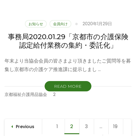
2020年1月29日
お知らせ
会員向け
事務局2020.01.29「京都市の介護保険
認定給付業務の集約・委託化」
年末より当協会会員の皆さまより頂きましたご質問等を募
集し京都市の介護ケア推進課に提示しまし …
READ MORE
京都福祉介護用品協会
2
投
1
Page
2
Page
3
Page
…
19
Page
Previous
稿